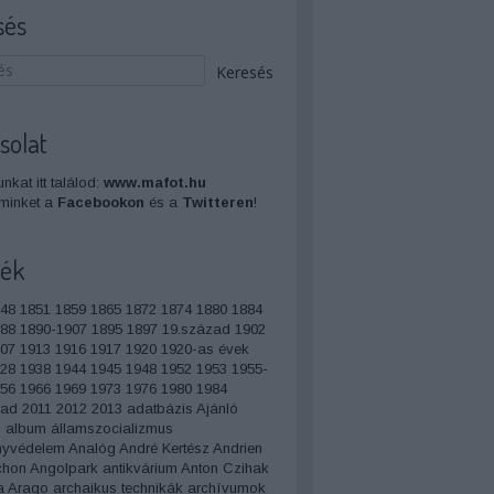
sés
solat
nkat itt találod:
www.mafot.hu
minket a
Facebookon
és a
Twitteren
!
ék
48
1851
1859
1865
1872
1874
1880
1884
88
1890-1907
1895
1897
19.század
1902
07
1913
1916
1917
1920
1920-as évek
28
1938
1944
1945
1948
1952
1953
1955-
56
1966
1969
1973
1976
1980
1984
zad
2011
2012
2013
adatbázis
Ajánló
s
album
államszocializmus
nyvédelem
Analóg
André Kertész
Andrien
chon
Angolpark
antikvárium
Anton Czihak
a
Arago
archaikus technikák
archívumok