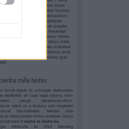
Lajos
Szabó Magdolna
Szabó T. Anna
Klára
Szeged
Szekszárd
szem
Szent-
 Albert
Szenzor
szín
szociofotó
Szolnok
fényképezés
T. Enami
Tánc
társadalom
Tomsics Emőke
Történeti Fényképtár
nyos fényképezés
űrfényképek
üvegdia
ár
városképek
várostörténet
Vasárnapi
ékás Magdolna
Véménd
Vénusz
Veress
verzó
vetítés
vetítőgép
Vető János
vidéki
mények
vintázs
virtuális kiállítás
vizitkártya
tt úszó
Vörös Éva
vulkán
workshop
world
okohama
Zelesny Károly
Zsolnay gyár
elhő
ientia mille testes
n közölt képek és szövegek elektronikus
n letölthetők, de c
sak saját célokra, nem-
kedelmi jellegű alkalmazásokhoz,
atások nélkül és a forrásra való megfelelő
kozással használhatók. Minden más
tési és felhasználási forma esetében írásos
t kell kérni itt
mafot at mafot.hu
got létrehozta és 2018. februárig