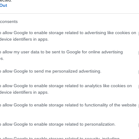
Szólj hozzá!
Tovább
Out
és Vend
Mezőga
Magyar
consents
Ducha
műtárg
o allow Google to enable storage related to advertising like cookies on
metrókiá
2016. október 23.
írta:
Mafot
Tibor
M
evice identifiers in apps.
Online adatbázisok. 1.
MKE
Mo
montáz
o allow my user data to be sent to Google for online advertising
Everest
Új sorozatunkban az online elérhető
s.
János
fotótörténeti adatbázisokra irányítjuk a
Nándor
figyelmet. Nemcsak kutatóknak.
to allow Google to send me personalized advertising.
Múzeu
nyomo
Hirdetőoszlop a Móricz Zsigmond körtéren,
József
o allow Google to enable storage related to analytics like cookies on
1956. ...
Pest
Pe
evice identifiers in apps.
Irodal
Portyá
o allow Google to enable storage related to functionality of the website
Szólj hozzá!
Tovább
restaur
Röntge
sajtótör
Graphid
o allow Google to enable storage related to personalization.
sóspap
standfo
2016. szeptember 12.
írta:
Mafot
o allow Google to enable storage related to security, including