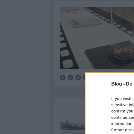
Blog -
Do 
If you wish 
sensitive in
confirm you
continue se
information 
further disc