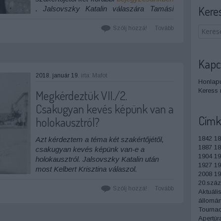
Kere
. Jalsovszky Katalin válaszára Tamási
Miklós ...
Szólj hozzá!
Tovább
Kapc
2018. január 19.
írta:
Mafot
Honlapu
Keress 
Megkérdeztük VII./2.
Csakugyan kevés képünk van a
Címk
holokausztról?
1842
18
Azt kérdeztem a téma két szakértőjétől,
1887
18
csakugyan kevés képünk van-e a
1904
19
holokausztról. Jalsovszky Katalin után
1927
19
most Kelbert Krisztina válaszol.
2008
19
20.szá
A ...
Szólj hozzá!
Tovább
Aktuáli
állomá
Tourna
Apertúr