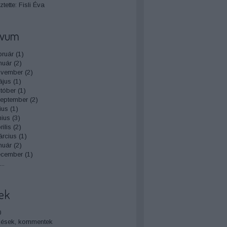
tette: Fisli Éva
ívum
bruár
(
1
)
nuár
(
2
)
ovember
(
2
)
ájus
(
1
)
tóber
(
1
)
zeptember
(
2
)
ius
(
1
)
nius
(
3
)
ilis
(
2
)
rcius
(
1
)
nuár
(
2
)
ecember
(
1
)
...
ek
0
zések
,
kommentek