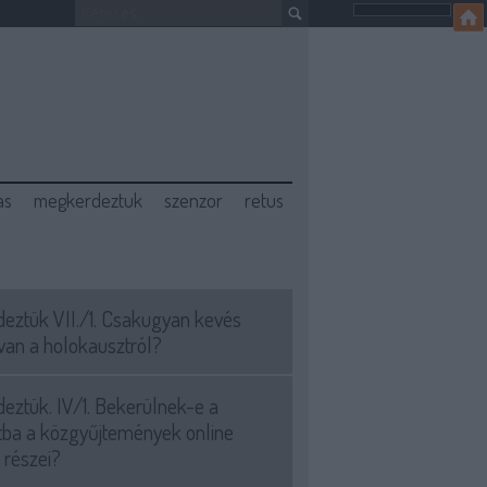
as
megkerdeztuk
szenzor
retus
eztük VII./1. Csakugyan kevés
van a holokausztról?
eztük. IV/1. Bekerülnek-e a
tba a közgyűjtemények online
 részei?