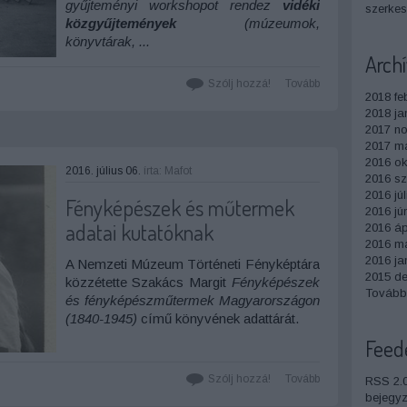
gyűjteményi workshopot rendez
vidéki
szerkesz
közgyűjtemények
(múzeumok,
könyvtárak, ...
Arch
Szólj hozzá!
Tovább
2018 fe
2018 ja
2017 n
2017 m
2016 ok
2016. július 06.
írta:
Mafot
2016 s
2016 júl
Fényképészek és műtermek
2016 jú
adatai kutatóknak
2016 ápr
2016 má
2016 ja
A Nemzeti Múzeum Történeti Fényképtára
2015 d
közzétette Szakács Margit
Fényképészek
Tovább
és fényképészműtermek Magyarországon
(1840-1945)
című könyvének adattárát.
Feed
...
Szólj hozzá!
Tovább
RSS 2.
bejegy