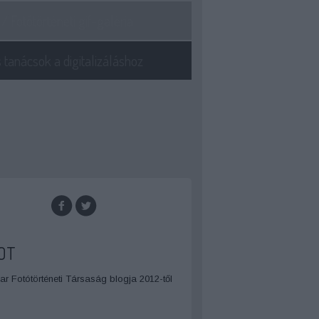
/ Fotótörténeti gif-galéria
tanácsok a digitalizáláshoz
OT
r Fotótörténeti Társaság blogja 2012-től