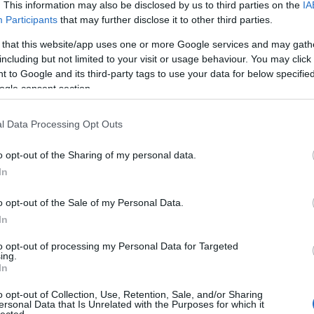
. This information may also be disclosed by us to third parties on the
IA
2016 novemberében, épp egy éve
fotótec
Participants
that may further disclose it to other third parties.
rendeztük meg a vidéki
társada
fényképgyűjtemények munkatársainak
francia
 that this website/app uses one or more Google services and may gath
szánt workshopunkat. A kerek évfordulón
Gerda 
including but not limited to your visit or usage behaviour. You may click 
gyűjte
megkérdeztem Szarka Klárát, a ...
 to Google and its third-party tags to use your data for below specifi
Heiden
Hódmez
ogle consent section.
Szólj hozzá!
Tovább
Horányi 
Múzeu
Gyula
J
l Data Processing Opt Outs
Jansse
kataszt
o opt-out of the Sharing of my personal data.
Képfejt
2017. május 17.
írta:
Mafot
In
kerekas
Fotográfusnők.
Kinszki
Klösz 1
o opt-out of the Sale of my Personal Data.
Konferenciaprogram
kollódi
In
Magdol
Korrekt
Az idén tízéves Magyar Fotótörténeti
to opt-out of processing my Personal Data for Targeted
Ferenc
Társaság közös gondolkodásra hívta a
ing.
kutatók
fotótörténettel foglalkozó kutatókat. 2017.
In
Letzter
májusi konferenciájának előadói ...
Hervé
L
o opt-out of Collection, Use, Retention, Sale, and/or Sharing
Magyar
ersonal Data that Is Unrelated with the Purposes for which it
Képzőm
lected.