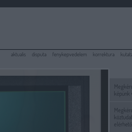
aktualis
disputa
fenykepvedelem
korrektura
kutat
Megkérd
képünk 
Megkérd
köztuda
elérhető