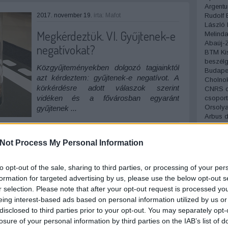
Argentu
2017. november 19.
írta:
Mafot
Rudolf
László
Megkérdeztük. VI. Gyűjtenek-e
Melind
Abaúj-
negatívokat?
BTM Ki
beszélg
Közgyűjteményekben dolgozó tagjainktól
Budapes
azt kérdeztem: gyűjtenek-e negatívot. A
Cholno
körkérdésre adott válaszok szerint
CNRS
vidéken és a fővárosban egyaránt
csopor
Orsoly
gyűjtenek ...
Arbus
d
dokufik
Szólj hozzá!
Tovább
szomsz
Not Process My Personal Information
világhá
Eperjes
Károly
to opt-out of the sale, sharing to third parties, or processing of your per
felfede
formation for targeted advertising by us, please use the below opt-out s
Fényké
2017. november 18.
írta:
Mafot
r selection. Please note that after your opt-out request is processed y
Flahert
Megkérdeztük. V. Mit gondol a
fotóess
eing interest-based ads based on personal information utilized by us or
fotográ
disclosed to third parties prior to your opt-out. You may separately opt-
gyűjteményi workshopról?
fotólöv
losure of your personal information by third parties on the IAB’s list of
fotómú