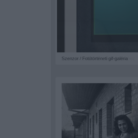
Hasznos tanácsok a digitalizáláshoz