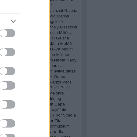
églátóipari Múzeum
Magyar
zdasági Múzeum
Magyar Nemzeti Galéria
 Nemzeti Múzeum
manipuláció
Marcel
mp
Martinique
Máté Olga
megelőző
yvédelem
Megkérdeztük
menhely
Messziről
llítás
Mezőgazdasági Múzeum
Miltényi
iroslav Tichy
Miskolc
Miskolci Galéria
holy-Nagy László
Molnár Márta
MoMA
s
Móra Ferenc Múzeum
Moszkva
Mount
Mozdulatművészet
mozgókép
Müllner
műterem
muzeológia
múzeum
Nadar
Nagy
Nagy Zita
Nanuk
negatív
Néprajzi
m
New York
Niépce
Nina Leen
nyitva tartás
k
Olimpia
optikai csalódások
Ormos
OSZK
Pannonhalma
Pápa
Párizs
Pécs
ternák Miklós
Petneki Áron
Petőfi
Petőfi
mi Múzeum
pixel
Plohn József
Portré
zó
privátfotó
Raffai Judit
rendőrség
álás
retrospektív
Retus
Robert Capa
n
Rózsa Sándor
Rubik Ernő
sajtófotó
ténet
sakk
Sakura
Sándor P. Tibor
Schola
is
Schwanner Endre
SFP
Sor Zita
ír
Spéos
sport
sportfotó
Sportmúzeum
tó
Stemlerné Balog Ilona
Szabadka