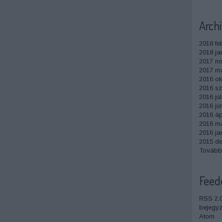
Arch
2018 fe
2018 ja
2017 n
2017 m
2016 ok
2016 s
2016 júl
2016 jú
2016 ápr
2016 má
2016 ja
2015 d
Tovább
Feed
RSS 2.
bejegy
Atom