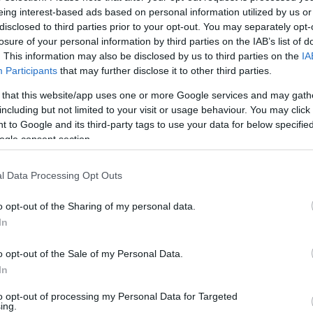
társada
eing interest-based ads based on personal information utilized by us or
francia
disclosed to third parties prior to your opt-out. You may separately opt-
Gerda 
losure of your personal information by third parties on the IAB’s list of
gyűjte
. This information may also be disclosed by us to third parties on the
IA
Heiden
Participants
that may further disclose it to other third parties.
Hódmez
Horányi 
 that this website/app uses one or more Google services and may gath
Múzeu
including but not limited to your visit or usage behaviour. You may click 
Gyula
J
Jansse
 to Google and its third-party tags to use your data for below specifi
kataszt
ogle consent section.
Képfejt
kerekas
Kinszki
l Data Processing Opt Outs
Klösz 1
kollódi
o opt-out of the Sharing of my personal data.
Magdol
In
Korrekt
Ferenc
kutatók
o opt-out of the Sale of my Personal Data.
Letzter
In
Hervé
L
Magyar
to opt-out of processing my Personal Data for Targeted
Képzőm
ing.
és Vend