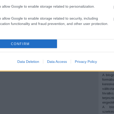
Györgyi
o allow Google to enable storage related to personalization.
sztereo
techné
o allow Google to enable storage related to security, including
tudomá
Várbaz
cation functionality and fraud prevention, and other user protection.
Újság
V
Ferenc
gyűjte
Víz ala
CONFIRM
press
Y
Címkef
Data Deletion
Data Access
Privacy Policy
Consc
A blogo
formába
keres
változt
hivat
terjesz
engedély
A blo
szerkesz