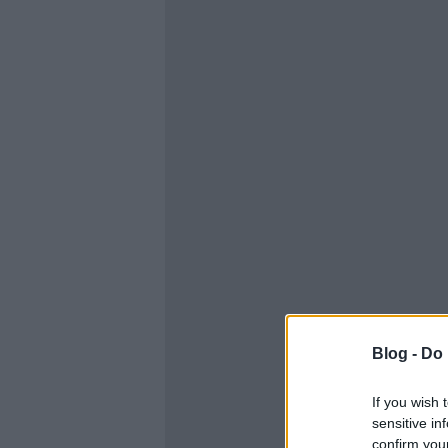
Blog -
Do 
If you wish 
sensitive in
confirm you