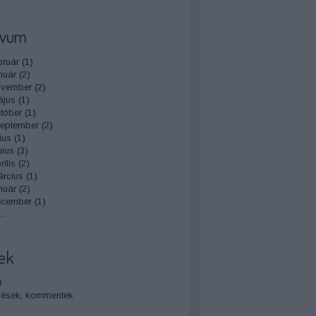
ívum
bruár
(
1
)
nuár
(
2
)
ovember
(
2
)
ájus
(
1
)
tóber
(
1
)
zeptember
(
2
)
ius
(
1
)
nius
(
3
)
ilis
(
2
)
rcius
(
1
)
nuár
(
2
)
ecember
(
1
)
...
ek
0
zések
,
kommentek