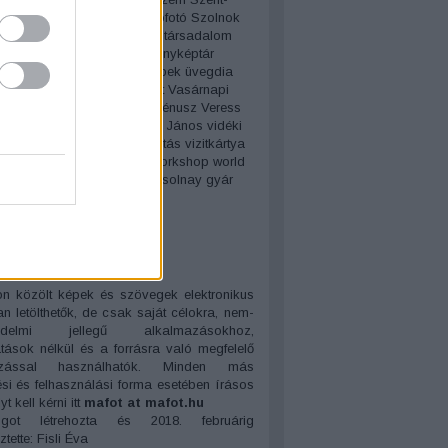
 Albert
Szenzor
szín
szociofotó
Szolnok
fényképezés
T. Enami
Tánc
társadalom
Tomsics Emőke
Történeti Fényképtár
nyos fényképezés
űrfényképek
üvegdia
ár
városképek
várostörténet
Vasárnapi
ékás Magdolna
Véménd
Vénusz
Veress
verzó
vetítés
vetítőgép
Vető János
vidéki
mények
vintázs
virtuális kiállítás
vizitkártya
tt úszó
Vörös Éva
vulkán
workshop
world
okohama
Zelesny Károly
Zsolnay gyár
elhő
ientia mille testes
n közölt képek és szövegek elektronikus
n letölthetők, de c
sak saját célokra, nem-
kedelmi jellegű alkalmazásokhoz,
atások nélkül és a forrásra való megfelelő
kozással használhatók. Minden más
tési és felhasználási forma esetében írásos
t kell kérni itt
mafot at mafot.hu
got létrehozta és 2018. februárig
tette: Fisli Éva