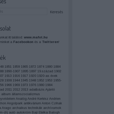
sés
solat
nkat itt találod:
www.mafot.hu
minket a
Facebookon
és a
Twitteren
!
ék
48
1851
1859
1865
1872
1874
1880
1884
88
1890-1907
1895
1897
19.század
1902
07
1913
1916
1917
1920
1920-as évek
28
1938
1944
1945
1948
1952
1953
1955-
56
1966
1969
1973
1976
1980
1984
zad
2011
2012
2013
adatbázis
Ajánló
s
album
államszocializmus
nyvédelem
Analóg
André Kertész
Andrien
chon
Angolpark
antikvárium
Anton Czihak
a
Arago
archaikus technikák
archívumok
m-díj
autó
autokróm
Baji Etelka
Balogh