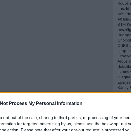
Rudolf
László
Melind
Abaúj-
BTM Ki
beszélg
Budapes
Cholno
CNRS
csopor
Orsoly
Arbus
d
dokufik
szomsz
világhá
Eperjes
Károly
felfede
Fényké
Not Process My Personal Information
Flahert
fotóess
fotográ
to opt-out of the sale, sharing to third parties, or processing of your per
fotólöv
formation for targeted advertising by us, please use the below opt-out s
fotómú
r selection. Please note that after your opt-out request is processed y
fotótec