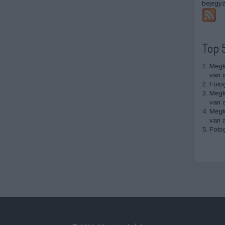
bejegy
Top 
Megk
van a
Fotog
Megk
van a
Megk
van a
Foto