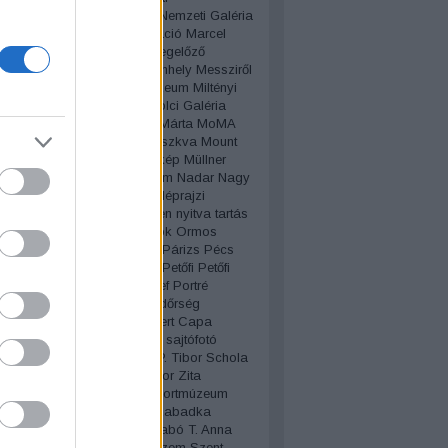
zdasági Múzeum
Magyar Nemzeti Galéria
 Nemzeti Múzeum
manipuláció
Marcel
mp
Martinique
Máté Olga
megelőző
yvédelem
Megkérdeztük
menhely
Messziről
llítás
Mezőgazdasági Múzeum
Miltényi
iroslav Tichy
Miskolc
Miskolci Galéria
holy-Nagy László
Molnár Márta
MoMA
s
Móra Ferenc Múzeum
Moszkva
Mount
Mozdulatművészet
mozgókép
Müllner
műterem
muzeológia
múzeum
Nadar
Nagy
Nagy Zita
Nanuk
negatív
Néprajzi
m
New York
Niépce
Nina Leen
nyitva tartás
k
Olimpia
optikai csalódások
Ormos
OSZK
Pannonhalma
Pápa
Párizs
Pécs
ternák Miklós
Petneki Áron
Petőfi
Petőfi
mi Múzeum
pixel
Plohn József
Portré
zó
privátfotó
Raffai Judit
rendőrség
álás
retrospektív
Retus
Robert Capa
n
Rózsa Sándor
Rubik Ernő
sajtófotó
ténet
sakk
Sakura
Sándor P. Tibor
Schola
is
Schwanner Endre
SFP
Sor Zita
ír
Spéos
sport
sportfotó
Sportmúzeum
tó
Stemlerné Balog Ilona
Szabadka
Lajos
Szabó Magdolna
Szabó T. Anna
Klára
Szeged
Szekszárd
szem
Szent-