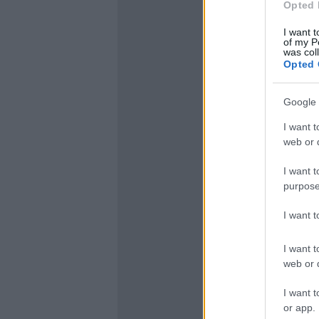
Opted 
I want t
of my P
was col
Opted 
Google 
I want t
web or d
I want t
purpose
I want 
I want t
web or d
I want t
or app.