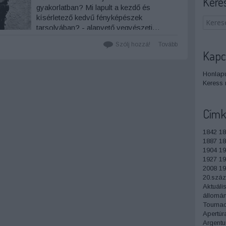
Kere
gyakorlatban? Mi lapult a kezdő és
kísérletező kedvű fényképészek
tarsolyában? - alapvető vegyészeti…
Szólj hozzá!
Tovább
Kapc
Honlapu
Keress 
Címk
1842
18
1887
18
1904
19
1927
19
2008
19
20.szá
Aktuáli
állomá
Tourna
Apertúr
Argentu