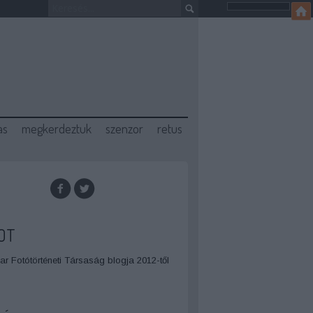
as
megkerdeztuk
szenzor
retus
OT
r Fotótörténeti Társaság blogja 2012-től