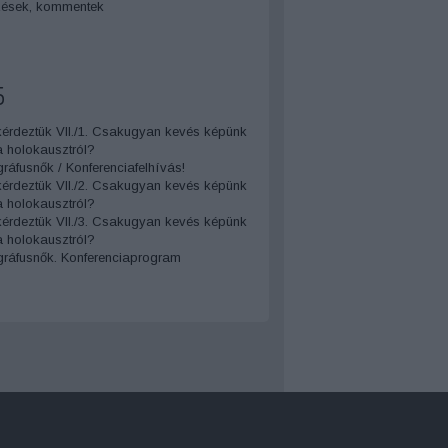
zések
,
kommentek
5
érdeztük VII./1. Csakugyan kevés képünk
 holokausztról?
ráfusnők / Konferenciafelhívás!
érdeztük VII./2. Csakugyan kevés képünk
 holokausztról?
érdeztük VII./3. Csakugyan kevés képünk
 holokausztról?
gráfusnők. Konferenciaprogram