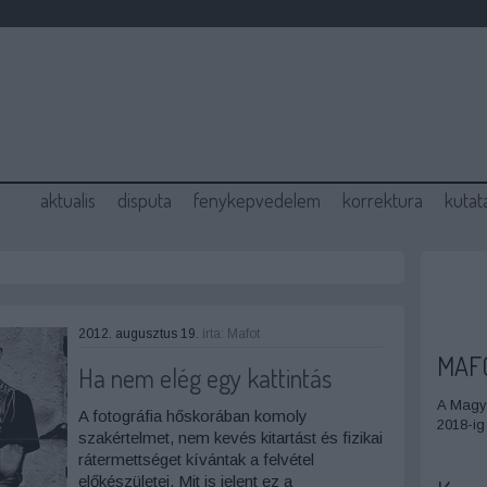
aktualis
disputa
fenykepvedelem
korrektura
kutat
2012. augusztus 19.
írta:
Mafot
MAF
Ha nem elég egy kattintás
A Magya
A fotográfia hőskorában komoly
2018-ig
szakértelmet, nem kevés kitartást és fizikai
rátermettséget kívántak a felvétel
előkészületei. Mit is jelent ez a