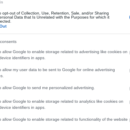
In
Mezőga
Magyar
o opt-out of Collection, Use, Retention, Sale, and/or Sharing
Ducha
ersonal Data that Is Unrelated with the Purposes for which it
műtárg
lected.
metrókiá
Out
Tibor
M
MKE
Mo
montáz
consents
Everest
o allow Google to enable storage related to advertising like cookies on
János
Nándor
evice identifiers in apps.
Múzeu
nyomo
o allow my user data to be sent to Google for online advertising
József
s.
Pest
Pe
Irodal
to allow Google to send me personalized advertising.
Portyá
restaur
Röntge
o allow Google to enable storage related to analytics like cookies on
sajtótör
evice identifiers in apps.
Graphid
sóspap
o allow Google to enable storage related to functionality of the website
standfo
Szabó 
Szarka 